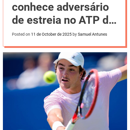
l
conhece adversário
o
r
m
de estreia no ATP de
o
d
Bruxelas. Confira
e
Posted on
11 de October de 2025
by
Samuel Antunes