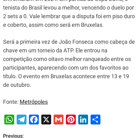
tenista do Brasil levou a melhor, vencendo o duelo por
2 sets a 0. Vale lembrar que a disputa foi em piso duro
e coberto, assim como será em Bruxelas.
Será a primeira vez de João Fonseca como cabeça de
chave em um torneio da ATP. Ele entrou na
competição como oitavo melhor ranqueado entre os
participantes, aparecendo com um dos favoritos ao
título. O evento em Bruxelas acontece entre 13 e 19
de outubro.
Fonte:
Metrópoles
W
T
F
X
G
Pi
Li
S
h
el
a
m
nt
n
h
Previous:
P