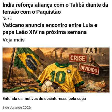
at
e
c
ai
er
k
ar
Índia reforça aliança com o Talibã diante da
s
gr
e
l
e
e
e
o
tensão com o Paquistão
A
a
b
st
dI
s
Next:
p
m
o
n
Vaticano anuncia encontro entre Lula e
t
p
o
papa Leão XIV na próxima semana
n
k
Veja mais
a
v
i
g
a
t
Entenda os motivos do desinteresse pela copa
i
3 de June de 2026