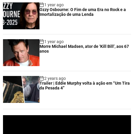
1 year ago
Ozzy Osbourne: O Fim de uma Era no Rock e a
Imortalização de uma Lenda
1 year ago
Morre Michael Madsen, ator de ‘Kill Bill’, aos 67
anos
2 years ago
Trailer | Eddie Murphy volta à ação em “Um Tira
da Pesada 4”
V
i
d