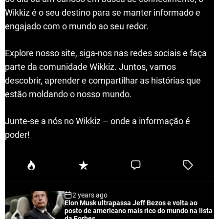
Wikkiz é o seu destino para se manter informado e
engajado com o mundo ao seu redor.
Explore nosso site, siga-nos nas redes sociais e faça
parte da comunidade Wikkiz. Juntos, vamos
descobrir, aprender e compartilhar as histórias que
estão moldando o nosso mundo.
Junte-se a nós no Wikkiz – onde a informação é
poder!
P
R
C
T
o
e
o
a
p
c
m
g
2 years ago
u
e
m
g
Elon Musk ultrapassa Jeff Bezos e volta ao
l
n
e
e
posto de americano mais rico do mundo na lista
a
t
n
d
da Forbes