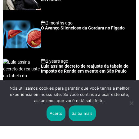
r
t
2 months ago
O Avanço Silencioso da Gordura no Fígado
2 years ago
Lula assina decreto de reajuste da tabela do
Imposto de Renda em evento em São Paulo
Nós utilizamos cookies para garantir que você tenha a melhor
experiência em nosso site. Se você continua a usar este site,
2 years ago
assumimos que você está satisfeito.
Lei Rouanet e Petrobras financiam evento em
que Lula pediu votos para Boulos
Aceito
Saiba mais
2 years ago