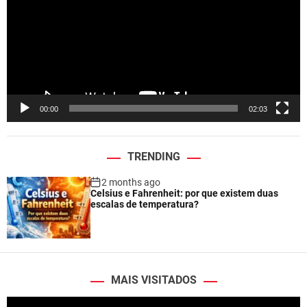
e
o
P
l
a
y
e
00:00
02:03
r
TRENDING
2 months ago
Celsius e Fahrenheit: por que existem duas
escalas de temperatura?
MAIS VISITADOS