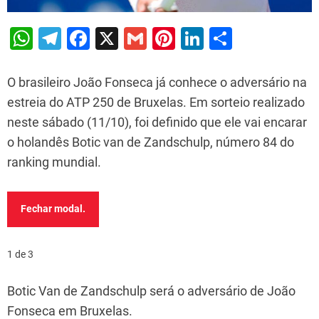
W
T
F
X
G
Pi
Li
S
h
el
a
m
nt
n
h
at
e
c
ai
er
k
ar
O brasileiro João Fonseca já conhece o adversário na
s
gr
e
l
e
e
e
estreia do ATP 250 de Bruxelas. Em sorteio realizado
neste sábado (11/10), foi definido que ele vai encarar
A
a
b
st
dI
o holandês Botic van de Zandschulp, número 84 do
p
m
o
n
ranking mundial.
p
o
k
Fechar modal.
1 de 3
Botic Van de Zandschulp será o adversário de João
Fonseca em Bruxelas.