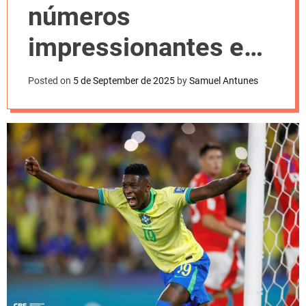
l
números
o
r
m
impressionantes em
o
d
jogos com a Seleção;
e
Posted on
5 de September de 2025
by
Samuel Antunes
veja