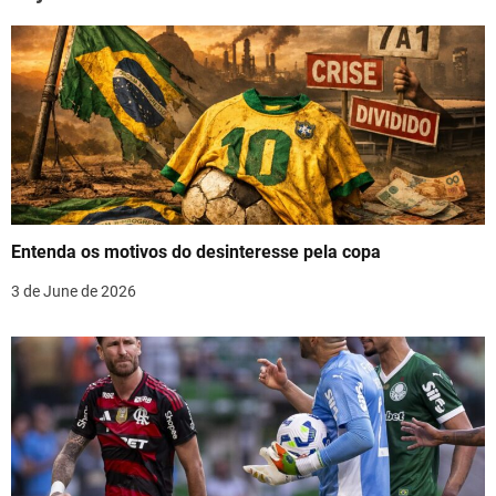
n
k
a
v
i
g
a
Entenda os motivos do desinteresse pela copa
t
3 de June de 2026
i
o
n