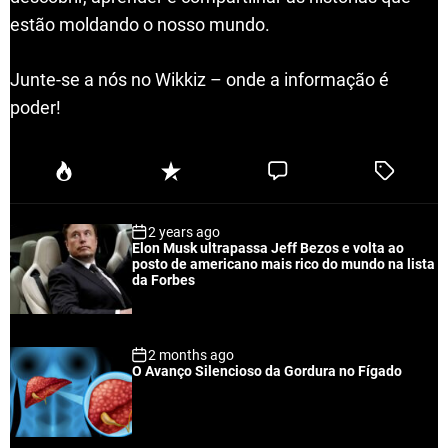
estão moldando o nosso mundo.
Junte-se a nós no Wikkiz – onde a informação é
poder!
P
R
C
T
o
e
o
a
p
c
m
g
2 years ago
u
e
m
g
Elon Musk ultrapassa Jeff Bezos e volta ao
l
n
e
e
posto de americano mais rico do mundo na lista
a
t
n
d
da Forbes
r
t
2 months ago
O Avanço Silencioso da Gordura no Fígado