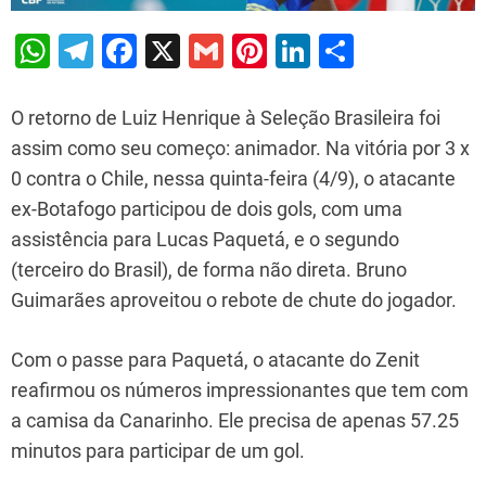
W
T
F
X
G
Pi
Li
S
h
el
a
m
nt
n
h
at
e
c
ai
er
k
ar
O retorno de Luiz Henrique à Seleção Brasileira foi
s
gr
e
l
e
e
e
assim como seu começo: animador. Na vitória por 3 x
0 contra o Chile, nessa quinta-feira (4/9), o atacante
A
a
b
st
dI
ex-Botafogo participou de dois gols, com uma
p
m
o
n
assistência para Lucas Paquetá, e o segundo
p
o
(terceiro do Brasil), de forma não direta. Bruno
k
Guimarães aproveitou o rebote de chute do jogador.
Com o passe para Paquetá, o atacante do Zenit
reafirmou os números impressionantes que tem com
a camisa da Canarinho. Ele precisa de apenas 57.25
minutos para participar de um gol.