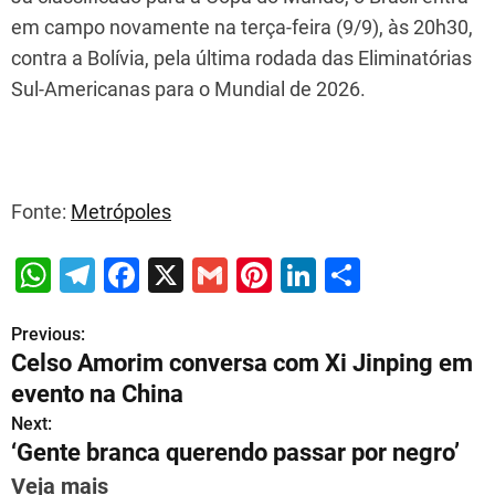
em campo novamente na terça-feira (9/9), às 20h30,
contra a Bolívia, pela última rodada das Eliminatórias
Sul-Americanas para o Mundial de 2026.
Fonte:
Metrópoles
W
T
F
X
G
Pi
Li
S
h
el
a
m
nt
n
h
Previous:
P
at
e
c
ai
er
k
ar
Celso Amorim conversa com Xi Jinping em
s
gr
e
l
e
e
e
o
evento na China
A
a
b
st
dI
s
Next:
p
m
o
n
‘Gente branca querendo passar por negro’
t
p
o
Veja mais