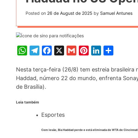
t
k
n
h
e
Posted on
26 de August de 2025
by
Samuel Antunes
k
a
r
e
r
e
d
e
s
I
W
T
F
X
G
Pi
Li
S
t
n
h
el
a
m
nt
n
h
at
e
c
ai
er
k
ar
Nesta terça-feira (26/8) tem estreia brasileir
s
gr
e
l
e
e
e
Haddad, número 22 do mundo, enfrenta Sonay Ka
de Brasília).
A
a
b
st
dI
p
m
o
n
Leia também
p
o
Esportes
k
Com lesão, Bia Haddad perde e está eliminada do WTA de Cincinnat