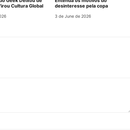
o Geek Deixou de
Entenda os motivos do
irou Cultura Global
desinteresse pela copa
026
3 de June de 2026