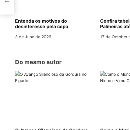
i
g
Entenda os motivos do
Confira tabe
desinteresse pela copa
Palmeiras até
a
3 de June de 2026
17 de October 
t
i
o
Do mesmo autor
n