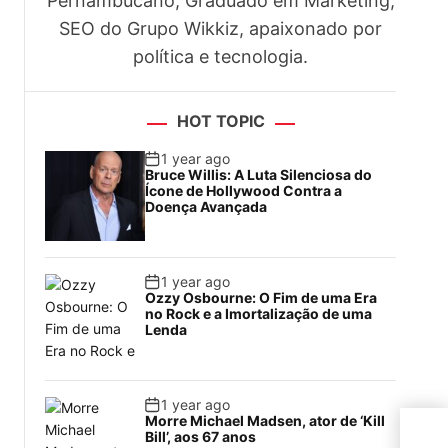
Pernambucano, Graduado em Marketing,
SEO do Grupo Wikkiz, apaixonado por
política e tecnologia.
HOT TOPIC
1 year ago
Bruce Willis: A Luta Silenciosa do
Ícone de Hollywood Contra a
Doença Avançada
1 year ago
Ozzy Osbourne: O Fim de uma Era
no Rock e a Imortalização de uma
Lenda
1 year ago
Morre Michael Madsen, ator de ‘Kill
Vene
Bill’, aos 67 anos