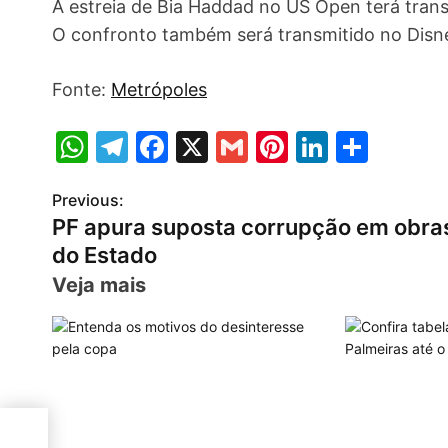
A estreia de Bia Haddad no US Open terá tra
O confronto também será transmitido no Disn
Fonte:
Metrópoles
W
T
F
X
G
Pi
Li
S
h
el
a
m
nt
n
h
Previous:
P
at
e
c
ai
er
k
ar
PF apura suposta corrupção em obra
s
gr
e
l
e
e
e
o
do Estado
A
a
b
st
dI
s
Veja mais
p
m
o
n
t
p
o
n
k
a
v