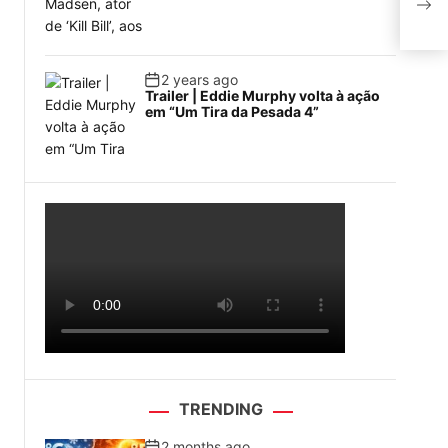
para
2 years ago
Trailer | Eddie Murphy volta à ação
em “Um Tira da Pesada 4”
TRENDING
2 months ago