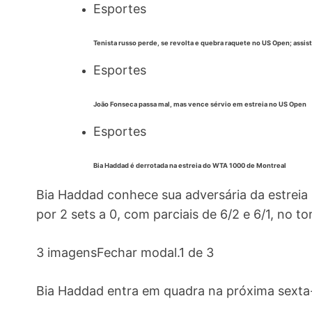
Esportes
Tenista russo perde, se revolta e quebra raquete no US Open; assis
Esportes
João Fonseca passa mal, mas vence sérvio em estreia no US Open
Esportes
Bia Haddad é derrotada na estreia do WTA 1000 de Montreal
Bia Haddad conhece sua adversária da estreia n
por 2 sets a 0, com parciais de 6/2 e 6/1, no t
3 imagensFechar modal.1 de 3
Bia Haddad entra em quadra na próxima sexta- 