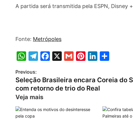
A partida será transmitida pela ESPN, Disney 
Fonte:
Metrópoles
W
T
F
X
G
Pi
Li
S
h
el
a
m
nt
n
h
Previous:
P
at
e
c
ai
er
k
ar
Seleção Brasileira encara Coreia do S
s
gr
e
l
e
e
e
o
com retorno de trio do Real
A
a
b
st
dI
s
Veja mais
p
m
o
n
t
p
o
n
k
a