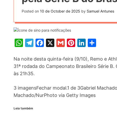
t
k
n
h
e
Posted on
10 de October de 2025
by
Samuel Antunes
k
a
r
e
r
e
d
e
s
I
W
T
F
X
G
Pi
Li
S
t
n
h
el
a
m
nt
n
h
at
e
c
ai
er
k
ar
Na noite desta quinta-feira (9/10), Remo e At
s
gr
e
l
e
e
e
31ª rodada do Campeonato Brasileiro Série B.
às 21h35.
A
a
b
st
dI
p
m
o
n
3 imagensFechar modal.1 de 3Gabriel Machado
p
o
Machado/NurPhoto via Getty Images
k
Leia também