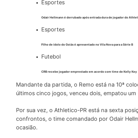
Esportes
Odair Hellmann é derrubado após entrada dura de jogador do Athlet
Esportes
Filho de ídolo do Goiás é apresentado no Vila Nova para a Série B
Futebol
CRB recebe jogador emprestado em acordo com time de Kelly Key
Mandante da partida, o Remo está na 10ª col
últimos cinco jogos, venceu dois, empatou um 
Por sua vez, o Athletico-PR está na sexta po
confrontos, o time comandado por Odair Hel
ocasião.