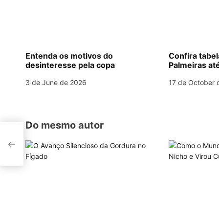
v
i
g
Entenda os motivos do
Confira tabe
desinteresse pela copa
Palmeiras até
a
3 de June de 2026
17 de October 
t
i
o
Do mesmo autor
a do
n