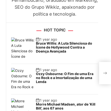
Pernambucano, Graduado em Marketing,
SEO do Grupo Wikkiz, apaixonado por
política e tecnologia.
HOT TOPIC
1 year ago
Bruce Willis: A Luta Silenciosa do
Ícone de Hollywood Contra a
Doença Avançada
Wal
1 year ago
após
Ozzy Osbourne: O Fim de uma Era
no Rock e a Imortalização de uma
Lenda
1 year ago
Morre Michael Madsen, ator de ‘Kill
Bill’, aos 67 anos