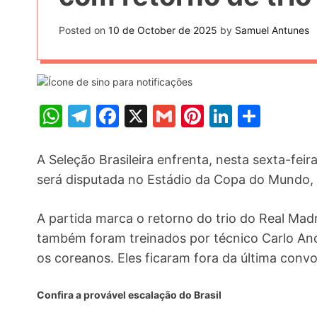
t
k
n
h
e
Posted on
10 de October de 2025
by
Samuel Antunes
k
a
r
e
r
e
d
e
s
I
W
T
F
X
G
Pi
Li
S
t
n
h
el
a
m
nt
n
h
at
e
c
ai
er
k
ar
A Seleção Brasileira enfrenta, nesta sexta-feira 
s
gr
e
l
e
e
e
será disputada no Estádio da Copa do Mundo, e
A
a
b
st
dI
A partida marca o retorno do trio do Real Madri
p
m
o
n
também foram treinados por técnico Carlo Ance
p
o
os coreanos. Eles ficaram fora da última convo
k
Confira a provável escalação do Brasil