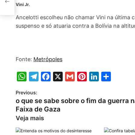
Vini Jr.
Ancelotti escolheu não chamar Vini na última
suspenso e só atuaria contra a Bolívia na altitu
Fonte:
Metrópoles
W
T
F
X
G
Pi
Li
S
h
el
a
m
nt
n
h
Previous:
P
at
e
c
ai
er
k
ar
o que se sabe sobre o fim da guerra 
s
gr
e
l
e
e
e
o
Faixa de Gaza
A
a
b
st
dI
s
Veja mais
p
m
o
n
t
p
o