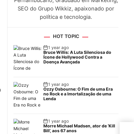
Pernambucano, Graduado em Marketing,
SEO do Grupo Wikkiz, apaixonado por
política e tecnologia.
HOT TOPIC
1 year ago
Bruce Willis: A Luta Silenciosa do
Ícone de Hollywood Contra a
Doença Avançada
1 year ago
a
Ozzy Osbourne: O Fim de uma Era
no Rock e a Imortalização de uma
Lenda
1 year ago
Morre Michael Madsen, ator de ‘Kill
Saib
Bill’, aos 67 anos
Athl