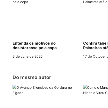
n
k
a
v
i
g
Entenda os motivos do
Confira tabe
desinteresse pela copa
Palmeiras até
a
3 de June de 2026
17 de October 
t
i
o
Do mesmo autor
n