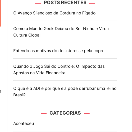
POSTS RECENTES
o
d
O Avanço Silencioso da Gordura no Fígado
e
Como o Mundo Geek Deixou de Ser Nicho e Virou
Cultura Global
Entenda os motivos do desinteresse pela copa
a
Quando o Jogo Sai do Controle: O Impacto das
Apostas na Vida Financeira
O que é a ADI e por que ela pode derrubar uma lei no
e
Brasil?
CATEGORIAS
Aconteceu