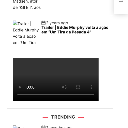
Bras
2 years ago
Trailer | Eddie Murphy volta à ação
em “Um Tira da Pesada 4”
R
TRENDING
2 months ago