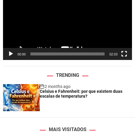
d
e
o
P
l
a
y
e
00:00
02:03
r
TRENDING
2 months ago
Celsius e Fahrenheit: por que existem duas
escalas de temperatura?
MAIS VISITADOS