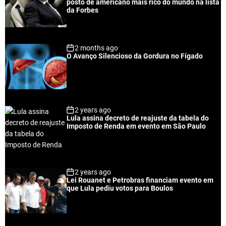
posto de americano mais rico do mundo na lista
a
t
n
d
da Forbes
r
t
2 months ago
O Avanço Silencioso da Gordura no Fígado
2 years ago
Lula assina decreto de reajuste da tabela do
Imposto de Renda em evento em São Paulo
2 years ago
Lei Rouanet e Petrobras financiam evento em
que Lula pediu votos para Boulos