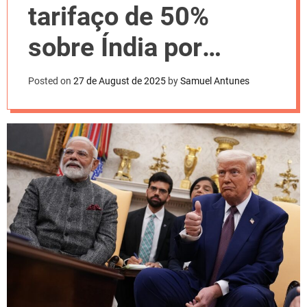
l
tarifaço de 50%
o
r
m
sobre Índia por
o
d
compra do petróleo
e
Posted on
27 de August de 2025
by
Samuel Antunes
russo