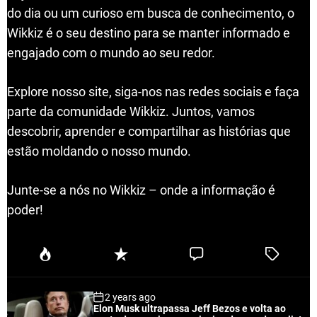
do dia ou um curioso em busca de conhecimento, o
Wikkiz é o seu destino para se manter informado e
engajado com o mundo ao seu redor.
Explore nosso site, siga-nos nas redes sociais e faça
parte da comunidade Wikkiz. Juntos, vamos
descobrir, aprender e compartilhar as histórias que
estão moldando o nosso mundo.
Junte-se a nós no Wikkiz – onde a informação é
poder!
P
R
C
T
o
e
o
a
p
c
m
g
2 years ago
u
e
m
g
Elon Musk ultrapassa Jeff Bezos e volta ao
l
n
e
e