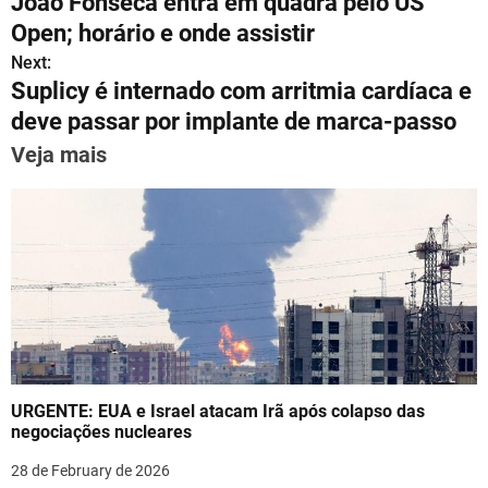
João Fonseca entra em quadra pelo US
s
gr
e
l
e
e
e
o
Open; horário e onde assistir
A
a
b
st
dI
s
Next:
p
m
o
n
Suplicy é internado com arritmia cardíaca e
t
p
o
deve passar por implante de marca-passo
n
k
Veja mais
a
v
i
g
a
t
URGENTE: EUA e Israel atacam Irã após colapso das
i
negociações nucleares
o
28 de February de 2026