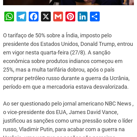
W
T
F
X
G
Pi
Li
S
h
el
a
m
nt
n
h
at
e
c
ai
er
k
ar
O tarifaço de 50% sobre a Índia, imposto pelo
s
gr
e
l
e
e
e
presidente dos Estados Unidos, Donald Trump, entrou
em vigor nesta quarta-feira (27/8). A sanção
A
a
b
st
dI
econômica sobre produtos indianos começou em
p
m
o
n
25%, mas a multa tarifária dobrou, após o país
p
o
comprar petróleo russo durante a guerra da Ucrânia,
k
período em que a mercadoria estava desvalorizada.
Ao ser questionado pelo jornal americano NBC News ,
o vice-presidente dos EUA, James David Vance,
justificou as sanções como uma pressão sobre o líder
russo, Vladimir Putin, para acabar com a guerra na