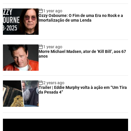
1 year ago
Ozzy Osbourne: O Fim de uma Era no Rock e a
Imortalização de uma Lenda
1 year ago
Morre Michael Madsen, ator de ‘Kill Bill’, aos 67
anos
2 years ago
Trailer | Eddie Murphy volta à ação em “Um Tira
da Pesada 4”
V
i