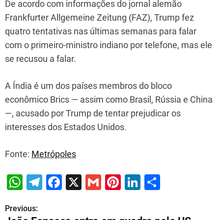
De acordo com informações do jornal alemão
Frankfurter Allgemeine Zeitung (FAZ), Trump fez
quatro tentativas nas últimas semanas para falar
com o primeiro-ministro indiano por telefone, mas ele
se recusou a falar.
A Índia é um dos países membros do bloco
econômico Brics — assim como Brasil, Rússia e China
—, acusado por Trump de tentar prejudicar os
interesses dos Estados Unidos.
Fonte:
Metrópoles
W
T
F
X
G
Pi
Li
S
h
el
a
m
nt
n
h
Previous:
P
at
e
c
ai
er
k
ar