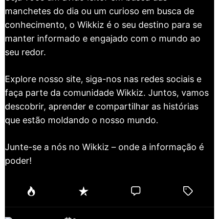
manchetes do dia ou um curioso em busca de
conhecimento, o Wikkiz é o seu destino para se
manter informado e engajado com o mundo ao
seu redor.
Explore nosso site, siga-nos nas redes sociais e
faça parte da comunidade Wikkiz. Juntos, vamos
descobrir, aprender e compartilhar as histórias
que estão moldando o nosso mundo.
Junte-se a nós no Wikkiz – onde a informação é
poder!
P
R
C
T
o
e
o
a
p
c
m
g