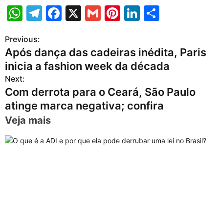
W
T
F
X
G
Pi
Li
S
h
el
a
m
nt
n
h
Previous:
P
at
e
c
ai
er
k
ar
Após dança das cadeiras inédita, Paris
s
gr
e
l
e
e
e
o
inicia a fashion week da década
A
a
b
st
dI
s
Next:
p
m
o
n
Com derrota para o Ceará, São Paulo
t
p
o
atinge marca negativa; confira
n
k
Veja mais
a
v
i
g
a