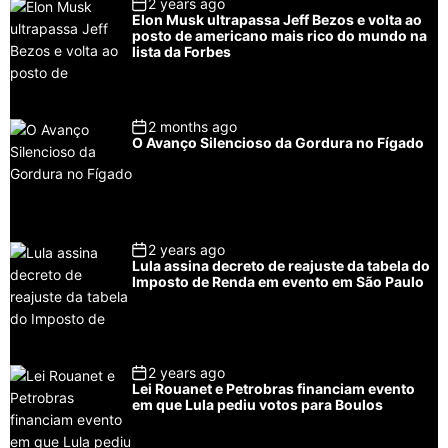
2 years ago
u
e
m
g
Elon Musk ultrapassa Jeff Bezos e volta ao
l
n
e
e
posto de americano mais rico do mundo na
a
t
n
d
lista da Forbes
r
t
2 months ago
O Avanço Silencioso da Gordura no Fígado
2 years ago
Lula assina decreto de reajuste da tabela do
Imposto de Renda em evento em São Paulo
2 years ago
Lei Rouanet e Petrobras financiam evento
em que Lula pediu votos para Boulos