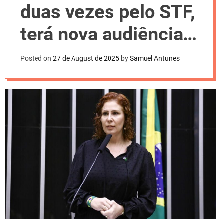
l
duas vezes pelo STF,
o
r
m
terá nova audiência
o
d
de extradição na
e
Posted on
27 de August de 2025
by
Samuel Antunes
Itália