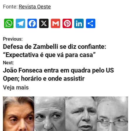
Fonte:
Revista Oeste
W
T
F
X
G
Pi
Li
S
h
el
a
m
nt
n
h
Previous:
P
at
e
c
ai
er
k
ar
Defesa de Zambelli se diz confiante:
s
gr
e
l
e
e
e
o
“Expectativa é que vá para casa”
A
a
b
st
dI
s
Next:
p
m
o
n
João Fonseca entra em quadra pelo US
t
p
o
Open; horário e onde assistir
n
k
Veja mais
a
v
i
g