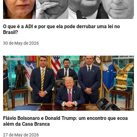
a
t
O que é a ADI e por que ela pode derrubar uma lei no
i
Brasil?
o
30 de May de 2026
n
Flávio Bolsonaro e Donald Trump: um encontro que ecoa
além da Casa Branca
27 de May de 2026