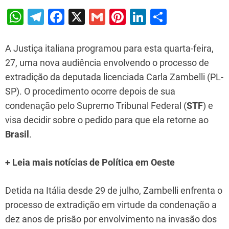
W
T
F
X
G
Pi
Li
S
h
el
a
m
nt
n
h
at
e
c
ai
er
k
ar
A Justiça italiana programou para esta quarta-feira,
s
gr
e
l
e
e
e
27, uma nova audiência envolvendo o processo de
extradição da deputada licenciada Carla Zambelli (PL-
A
a
b
st
dI
SP). O procedimento ocorre depois de sua
p
m
o
n
condenação pelo Supremo Tribunal Federal (
STF
) e
p
o
visa decidir sobre o pedido para que ela retorne ao
k
Brasil
.
+ Leia mais notícias de Política em Oeste
Detida na Itália desde 29 de julho, Zambelli enfrenta o
processo de extradição em virtude da condenação a
dez anos de prisão por envolvimento na invasão dos