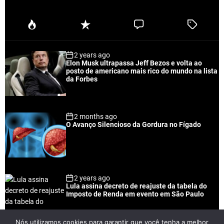
P
R
C
T
o
e
o
a
p
c
m
g
2 years ago
u
e
m
g
Elon Musk ultrapassa Jeff Bezos e volta ao
l
n
e
e
posto de americano mais rico do mundo na lista
a
t
n
d
da Forbes
r
t
2 months ago
O Avanço Silencioso da Gordura no Fígado
2 years ago
Lula assina decreto de reajuste da tabela do
Imposto de Renda em evento em São Paulo
Nós utilizamos cookies para garantir que você tenha a melhor