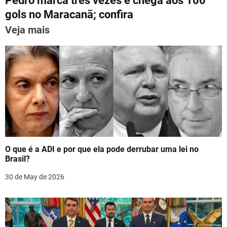
Pedro marca três vezes e chega aos 100
t
p
o
gols no Maracanã; confira
n
k
Veja mais
a
v
i
g
a
t
O que é a ADI e por que ela pode derrubar uma lei no
i
Brasil?
o
30 de May de 2026
n