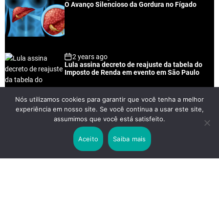
O Avanço Silencioso da Gordura no Fígado
2 years ago
Lula assina decreto de reajuste da tabela do
Imposto de Renda em evento em São Paulo
Nós utilizamos cookies para garantir que você tenha a melhor
experiência em nosso site. Se você continua a usar este site,
2 years ago
assumimos que você está satisfeito.
Lei Rouanet e Petrobras financiam evento em
que Lula pediu votos para Boulos
Aceito
Saiba mais
2 years ago
Os 20 Benefícios do Chá Verde