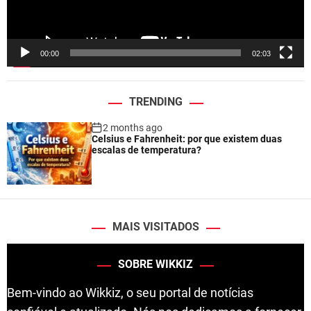
a
y
e
00:00
02:03
r
TRENDING
2 months ago
Celsius e Fahrenheit: por que existem duas
escalas de temperatura?
MAIS VISITADOS
SOBRE WIKKIZ
Bem-vindo ao Wikkiz, o seu portal de notícias