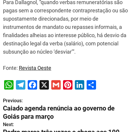
Para Dallagnol, “quando verbas remuneratórias são
pagas sem a correspondente contraprestação ou são
supostamente direcionadas, por meio de
instrumentos de mandato ou repasses informais, a
finalidades alheias ao interesse público, há desvio da
destinação legal da verba (salário), com potencial
subsunção ao núcleo ‘desviar’”.
Fonte:
Revista Oeste
W
T
F
X
G
Pi
Li
S
h
el
a
m
nt
n
h
Previous:
P
at
e
c
ai
er
k
ar
Caiado agenda renúncia ao governo de
s
gr
e
l
e
e
e
o
Goiás para março
A
a
b
st
dI
s
Next:
p
m
o
n