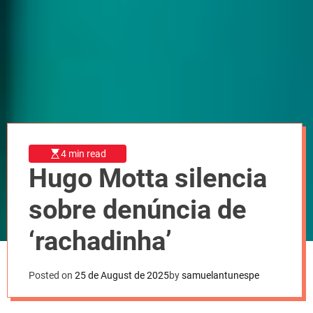
l
o
r
m
o
d
e
4 min read
Hugo Motta silencia
sobre denúncia de
‘rachadinha’
Posted on
25 de August de 2025
by
samuelantunespe