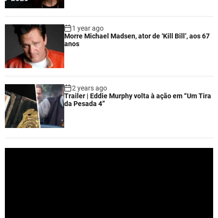
1 year ago
Morre Michael Madsen, ator de ‘Kill Bill’, aos 67
anos
2 years ago
Trailer | Eddie Murphy volta à ação em “Um Tira
da Pesada 4”
V
i
d
e
o
P
l