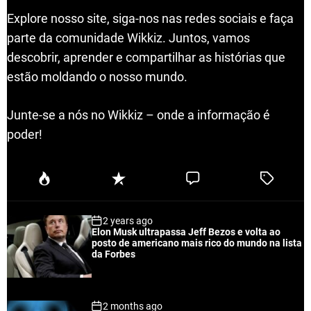
Explore nosso site, siga-nos nas redes sociais e faça
parte da comunidade Wikkiz. Juntos, vamos
descobrir, aprender e compartilhar as histórias que
estão moldando o nosso mundo.
Junte-se a nós no Wikkiz – onde a informação é
poder!
P
R
C
T
o
e
o
a
p
c
m
g
2 years ago
u
e
m
g
Elon Musk ultrapassa Jeff Bezos e volta ao
l
n
e
e
posto de americano mais rico do mundo na lista
a
t
n
d
da Forbes
r
t
2 months ago