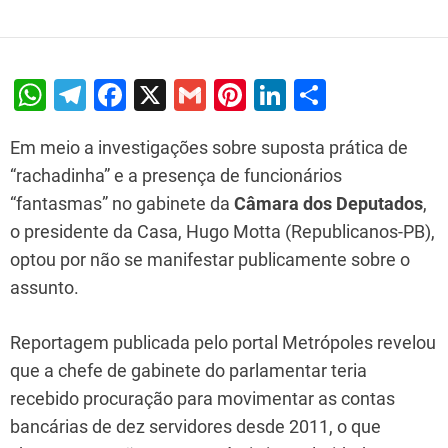
W
T
F
X
G
Pi
Li
S
h
el
a
m
nt
n
h
Em meio a investigações sobre suposta prática de
at
e
c
ai
er
k
ar
“rachadinha” e a presença de funcionários
s
gr
e
l
e
e
e
“fantasmas” no gabinete da
Câmara dos Deputados
,
A
a
b
st
dI
o presidente da Casa, Hugo Motta (Republicanos-PB),
p
m
o
n
optou por não se manifestar publicamente sobre o
p
o
assunto.
k
Reportagem publicada pelo portal Metrópoles revelou
que a chefe de gabinete do parlamentar teria
recebido procuração para movimentar as contas
bancárias de dez servidores desde 2011, o que