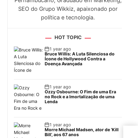
Pernambucano, Graduado em Marketing,
SEO do Grupo Wikkiz, apaixonado por
política e tecnologia.
HOT TOPIC
1 year ago
Bruce Willis: A Luta Silenciosa do
Ícone de Hollywood Contra a
Doença Avançada
1 year ago
Ozzy Osbourne: O Fim de uma Era
no Rock e a Imortalização de uma
Lenda
1 year ago
Morre Michael Madsen, ator de ‘Kill
PF 
Bill’, aos 67 anos