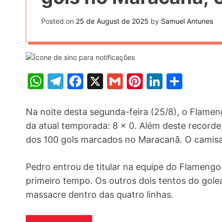
t
k
n
h
e
Posted on
25 de August de 2025
by
Samuel Antunes
k
a
r
e
r
e
d
e
s
I
W
T
F
X
G
Pi
Li
S
t
n
h
el
a
m
nt
n
h
at
e
c
ai
er
k
ar
Na noite desta segunda-feira (25/8), o Flameng
s
gr
e
l
e
e
e
da atual temporada: 8 x 0. Além deste record
dos 100 gols marcados no Maracanã. O camisa 
A
a
b
st
dI
p
m
o
n
Pedro entrou de titular na equipe do Flamengo
p
o
primeiro tempo. Os outros dois tentos do golea
k
massacre dentro das quatro linhas.