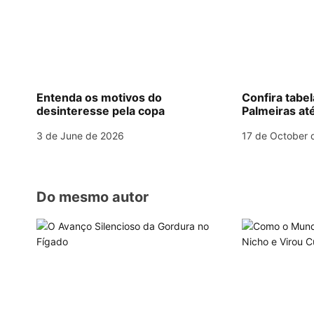
a
v
i
g
Entenda os motivos do
Confira tabe
desinteresse pela copa
Palmeiras até
a
3 de June de 2026
17 de October 
t
i
o
Do mesmo autor
n