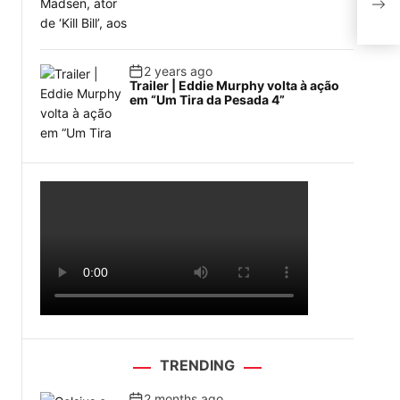
obr
2 years ago
Trailer | Eddie Murphy volta à ação
em “Um Tira da Pesada 4”
TRENDING
2 months ago