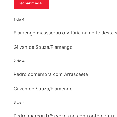
Fechar modal.
1 de 4
Flamengo massacrou o Vitória na noite desta 
Gilvan de Souza/Flamengo
2 de 4
Pedro comemora com Arrascaeta
Gilvan de Souza/Flamengo
3 de 4
Pedro marcou três vezes no confronto contra o