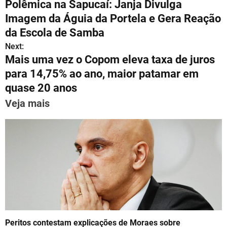
Polêmica na Sapucaí: Janja Divulga
s
gr
e
l
e
e
e
o
Imagem da Águia da Portela e Gera Reação
A
a
b
st
dI
s
da Escola de Samba
p
m
o
n
Next:
t
p
o
Mais uma vez o Copom eleva taxa de juros
n
para 14,75% ao ano, maior patamar em
k
quase 20 anos
a
Veja mais
v
i
g
a
t
i
o
Peritos contestam explicações de Moraes sobre