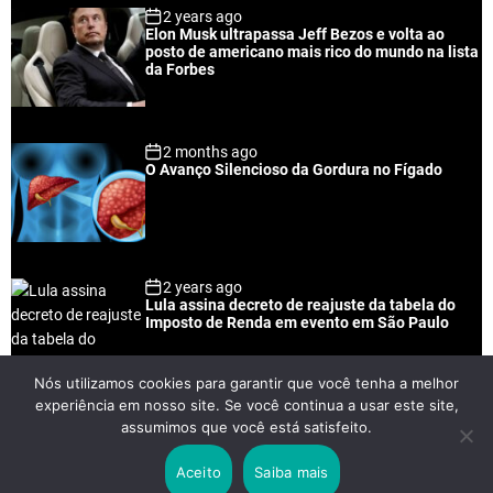
2 years ago
u
e
m
g
Elon Musk ultrapassa Jeff Bezos e volta ao
l
n
e
e
posto de americano mais rico do mundo na lista
a
t
n
d
da Forbes
r
t
2 months ago
O Avanço Silencioso da Gordura no Fígado
2 years ago
Lula assina decreto de reajuste da tabela do
Imposto de Renda em evento em São Paulo
Nós utilizamos cookies para garantir que você tenha a melhor
experiência em nosso site. Se você continua a usar este site,
2 years ago
assumimos que você está satisfeito.
Lei Rouanet e Petrobras financiam evento em
que Lula pediu votos para Boulos
Aceito
Saiba mais