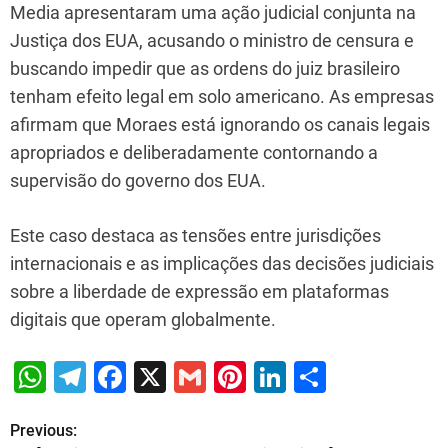
Media apresentaram uma ação judicial conjunta na
Justiça dos EUA, acusando o ministro de censura e
buscando impedir que as ordens do juiz brasileiro
tenham efeito legal em solo americano. As empresas
afirmam que Moraes está ignorando os canais legais
apropriados e deliberadamente contornando a
supervisão do governo dos EUA.
Este caso destaca as tensões entre jurisdições
internacionais e as implicações das decisões judiciais
sobre a liberdade de expressão em plataformas
digitais que operam globalmente.
W
T
F
X
G
Pi
Li
S
h
el
a
m
nt
n
h
Previous:
P
at
e
c
ai
er
k
ar