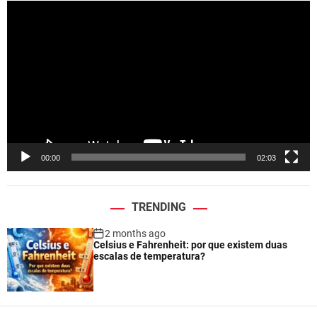
V
i
d
e
o
P
l
a
y
e
00:00
02:03
r
TRENDING
2 months ago
Celsius e Fahrenheit: por que existem duas
escalas de temperatura?