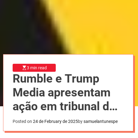
l
o
r
m
o
d
e
3 min read
Rumble e Trump
Media apresentam
ação em tribunal dos
EUA contra Moraes
Posted on
24 de February de 2025
by
samuelantunespe