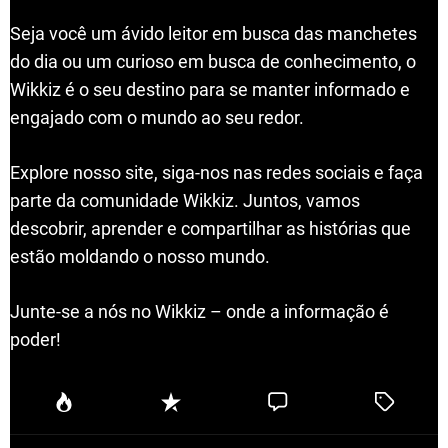
Seja você um ávido leitor em busca das manchetes
do dia ou um curioso em busca de conhecimento, o
Wikkiz é o seu destino para se manter informado e
engajado com o mundo ao seu redor.
Explore nosso site, siga-nos nas redes sociais e faça
parte da comunidade Wikkiz. Juntos, vamos
descobrir, aprender e compartilhar as histórias que
estão moldando o nosso mundo.
Junte-se a nós no Wikkiz – onde a informação é
poder!
P
R
C
T
o
e
o
a
p
c
m
g