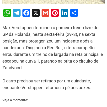
W
T
F
X
G
Pi
Li
S
h
el
a
m
nt
n
h
at
e
c
ai
er
k
ar
Max Verstappen terminou o primeiro treino livre do
s
gr
e
l
e
e
e
GP da Holanda, nesta sexta-feira (29/8), na sexta
posição, mas protagonizou um incidente após a
A
a
b
st
dI
bandeirada. Dirigindo a Red Bull, o tetracampeão
p
m
o
n
errou durante um treino de largada na reta principal e
p
o
escapou na curva 1, parando na brita do circuito de
k
Zandvoort.
O carro precisou ser retirado por um guindaste,
enquanto Verstappen retornou a pé aos boxes.
Veja o momento: