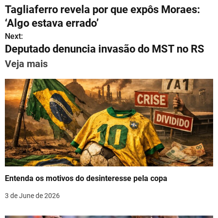
at
e
c
ai
er
k
ar
Tagliaferro revela por que expôs Moraes:
s
gr
e
l
e
e
e
o
‘Algo estava errado’
A
a
b
st
dI
s
Next:
p
m
o
n
Deputado denuncia invasão do MST no RS
t
p
o
Veja mais
n
k
a
v
i
g
a
Entenda os motivos do desinteresse pela copa
t
3 de June de 2026
i