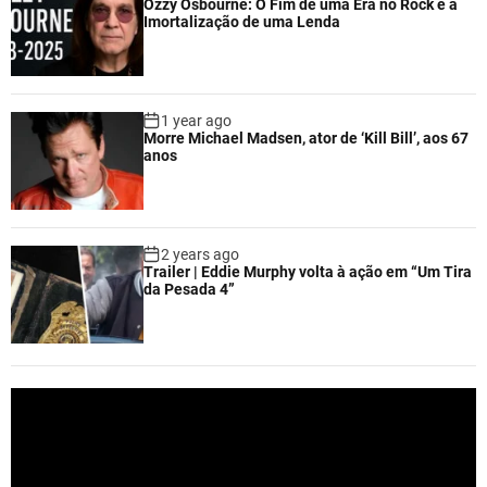
Ozzy Osbourne: O Fim de uma Era no Rock e a
Imortalização de uma Lenda
1 year ago
Morre Michael Madsen, ator de ‘Kill Bill’, aos 67
anos
2 years ago
Trailer | Eddie Murphy volta à ação em “Um Tira
da Pesada 4”
V
i
d
e