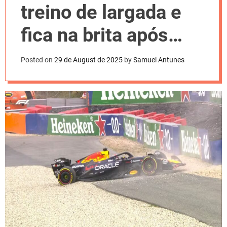
l
treino de largada e
o
r
m
fica na brita após
o
d
TL1 na Holanda
e
Posted on
29 de August de 2025
by
Samuel Antunes