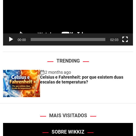
o
P
l
a
y
e
00:00
02:03
r
TRENDING
2 months ago
Celsius e Fahrenheit: por que existem duas
escalas de temperatura?
MAIS VISITADOS
SOBRE WIKKIZ