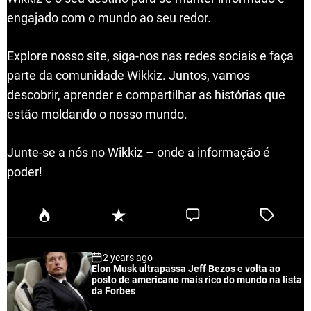
engajado com o mundo ao seu redor.
Explore nosso site, siga-nos nas redes sociais e faça
parte da comunidade Wikkiz. Juntos, vamos
descobrir, aprender e compartilhar as histórias que
estão moldando o nosso mundo.
Junte-se a nós no Wikkiz – onde a informação é
poder!
P
R
C
T
o
e
o
a
p
c
m
g
2 years ago
u
e
m
g
Elon Musk ultrapassa Jeff Bezos e volta ao
l
n
e
e
posto de americano mais rico do mundo na lista
a
t
n
d
da Forbes
r
t