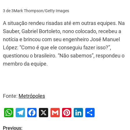
3 de 3
Mark Thompson/Getty Images
A situação rendeu risadas até em outras equipes. Na
Sauber, Gabriel Bortoleto, nono colocado, recebeu a
notícia e brincou com seu engenheiro José Manuel
López: “Como é que ele conseguiu fazer isso?”,
questionou o brasileiro. “Não sabemos”, respondeu o
membro da equipe.
Fonte:
Metrópoles
W
T
F
X
G
Pi
Li
S
h
el
a
m
nt
n
h
Previous:
P